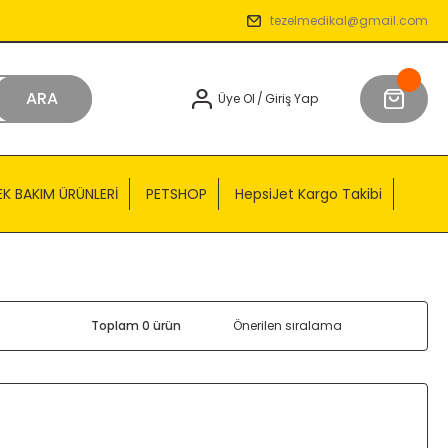
tezelmedikal@gmail.com
ARA
Üye Ol
/
Giriş Yap
EK BAKIM ÜRÜNLERİ
PETSHOP
HepsiJet Kargo Takibi
Toplam 0 ürün