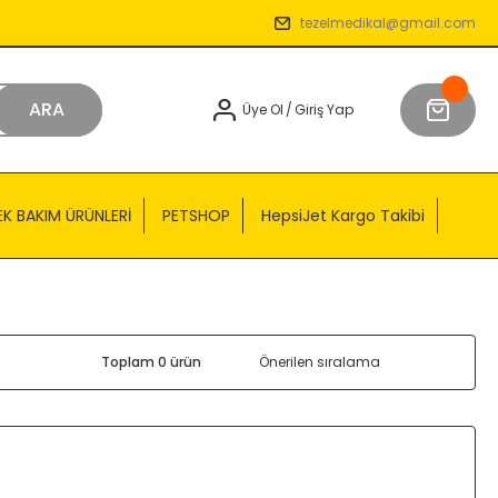
tezelmedikal@gmail.com
ARA
Üye Ol
/
Giriş Yap
EK BAKIM ÜRÜNLERİ
PETSHOP
HepsiJet Kargo Takibi
Toplam 0 ürün