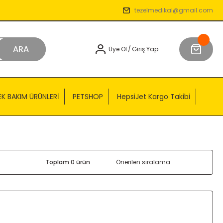
tezelmedikal@gmail.com
ARA
Üye Ol
/
Giriş Yap
EK BAKIM ÜRÜNLERİ
PETSHOP
HepsiJet Kargo Takibi
Toplam 0 ürün