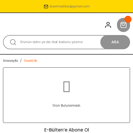
tezelmedikal@gmail.com
ARA
Anasayfa
GoodLife
Ürün Bulunamadı.
E-Bülten’e Abone Ol