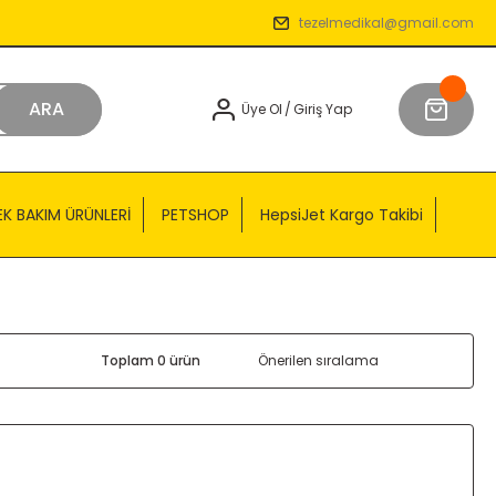
tezelmedikal@gmail.com
ARA
Üye Ol
/
Giriş Yap
EK BAKIM ÜRÜNLERİ
PETSHOP
HepsiJet Kargo Takibi
Toplam 0 ürün