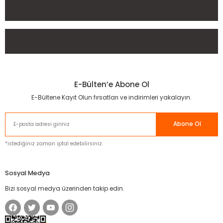
Taksit Seçenekleri
Bu ürüne ilk yorumu siz yapın!
Önerileriniz
Yorum Yaz
Bu ürünün fiyat bilgisi, resim, ürün açıklamalarında ve diğer
konularda yetersiz gördüğünüz noktaları öneri formunu
E-Bülten’e Abone Ol
kullanarak tarafımıza iletebilirsiniz.
Görüş ve önerileriniz için teşekkür ederiz.
E-Bültene Kayıt Olun fırsatları ve indirimleri yakalayın.
Ürün resmi kalitesiz, bozuk veya görüntülenemiyor.
Abone Ol
Ürün açıklamasında eksik bilgiler bulunuyor.
*istediğiniz zaman iptal edebilirsiniz.
Ürün bilgilerinde hatalar bulunuyor.
Ürün fiyatı diğer sitelerden daha pahalı.
Sosyal Medya
Bu ürüne benzer farklı alternatifler olmalı.
Bizi sosyal medya üzerinden takip edin.