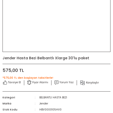
Jender Hasta Bezi Belbantlı Xlarge 30'lu paket
575,00 TL
*575,00 TL den başlayan taksitlerle!
Tavsiye Et
Fiyar Alarmı
Yorum Yaz
Karşılaştır
Kategori
BELBANTLI HASTA BEZİ
Marka
Jender
Stok Kodu
HBV0000105HV0