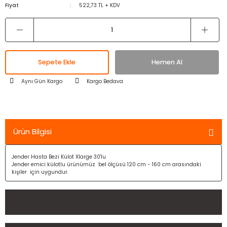
Fiyat
522,73 TL + KDV
Sepete Ekle
Hemen Al
Aynı Gün Kargo
Kargo Bedava
Ürün Bilgisi
Jender Hasta Bezi Külot Xlarge 30'lu
Jender emici külotlu ürünümüz bel ölçüsü 120 cm - 160 cm arasındaki
kişiler için uygundur.
Yorumlar