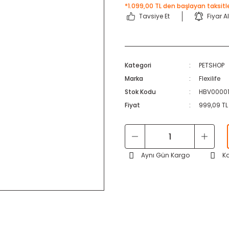
*1.099,00 TL den başlayan taksitle
Tavsiye Et
Fiyar A
Kategori
PETSHOP
Marka
Flexilife
Stok Kodu
HBV0000
Fiyat
999,09 TL
Aynı Gün Kargo
K