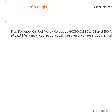
Ürün Bilgisi
Yorumla
Flexilife Köpek Çiş Pedi Yatak Koruyucu 60X90CM 30LU 5 Paket 150 
Flexilife Köpek Çiş Pedi Yatak Koruyucu 60x90cm 30Lu 5 Pa
Bu ürünün fiyat bilgisi, resim, ürün açıklamalarında ve diğer ko
Görüş ve önerileriniz için teşekkür ederiz.
Ürün resmi kalitesiz, bozuk veya görüntülenemiyor.
Ürün açıklamasında eksik bilgiler bulunuyor.
Ürün bilgilerinde hatalar bulunuyor.
Ürün fiyatı diğer sitelerden daha pahalı.
Bu ürüne benzer farklı alternatifler olmalı.