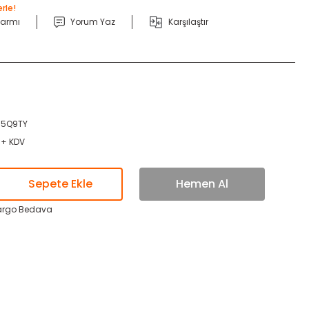
rle!
larmı
Yorum Yaz
Karşılaştır
15Q9TY
 + KDV
Sepete Ekle
Hemen Al
argo Bedava