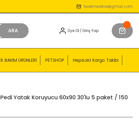
tezelmedikal@gmail.com
ARA
Üye Ol
/
Giriş Yap
EK BAKIM ÜRÜNLERİ
PETSHOP
HepsiJet Kargo Takibi
ş Pedi Yatak Koruyucu 60x90 30'lu 5 paket / 150