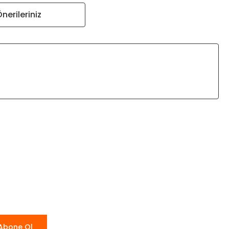
nerileriniz
za iletebilirsiniz.
Abone Ol