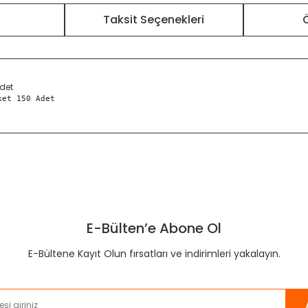
r
Taksit Seçenekleri
Ö
Adet
ket 150 Adet
nularda yetersiz gördüğünüz noktaları öneri formunu kullanarak tarafımı
Bu ürüne ilk yorumu siz yapın!
E-Bülten’e Abone Ol
Yorum Yaz
E-Bültene Kayıt Olun fırsatları ve indirimleri yakalayın.